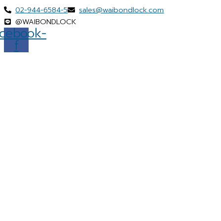
Skip
Menu
02-944-6584-5
sales@waibondlock.com
to
@WAIBONDLOCK
content
cebook-
f