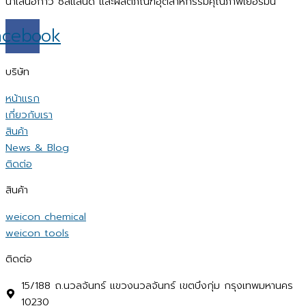
นำเสนอกาว ซีลแลนด์ และผลิตภัณฑ์อุตสาหกรรมคุณภาพเยอรมัน
acebook
บริษัท
หน้าแรก
เกี่ยวกับเรา
สินค้า
News & Blog
ติดต่อ
สินค้า
weicon chemical
weicon tools
ติดต่อ
15/188 ถ.นวลจันทร์ แขวงนวลจันทร์ เขตบึงกุ่ม กรุงเทพมหานคร
10230