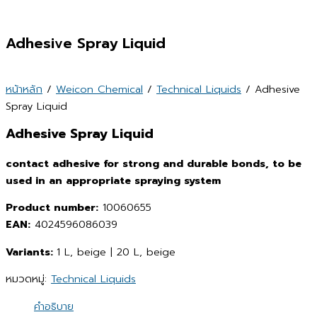
Adhesive Spray Liquid
หน้าหลัก
/
Weicon Chemical
/
Technical Liquids
/ Adhesive
Spray Liquid
Adhesive Spray Liquid
contact adhesive for strong and durable bonds, to be
used in an appropriate spraying system
Product number:
10060655
EAN:
4024596086039
Variants:
1 L, beige | 20 L, beige
หมวดหมู่:
Technical Liquids
คำอธิบาย