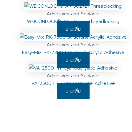
Adhesives and Sealants
WEICONLOCK® AN 302-21 Threadlocking
อ่านเพิ่ม
Adhesives and Sealants
Easy-Mix RK-7300 Structural Acrylic Adhesive
อ่านเพิ่ม
Adhesives and Sealants
VA 2500 HT Cyanoacrylate Adhesive
อ่านเพิ่ม