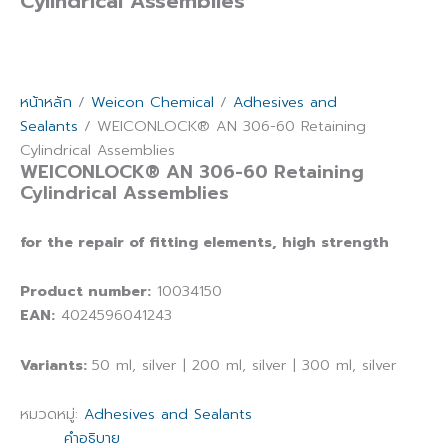
Cylindrical Assemblies
หน้าหลัก
/
Weicon Chemical
/
Adhesives and
Sealants
/ WEICONLOCK® AN 306-60 Retaining
Cylindrical Assemblies
WEICONLOCK® AN 306-60 Retaining
Cylindrical Assemblies
for the repair of fitting elements, high strength
Product number:
10034150
EAN:
4024596041243
Variants:
50 ml, silver | 200 ml, silver | 300 ml, silver
หมวดหมู่:
Adhesives and Sealants
คำอธิบาย