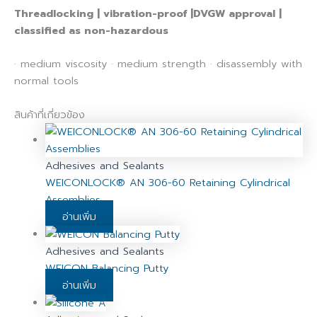
Threadlocking | vibration-proof |DVGW approval |
classified as non-hazardous
· medium viscosity · medium strength · disassembly with
normal tools
สินค้าที่เกี่ยวข้อง
Adhesives and Sealants
WEICONLOCK® AN 306-60 Retaining Cylindrical
Assemblies
อ่านเพิ่ม
Adhesives and Sealants
WEICON Balancing Putty
อ่านเพิ่ม