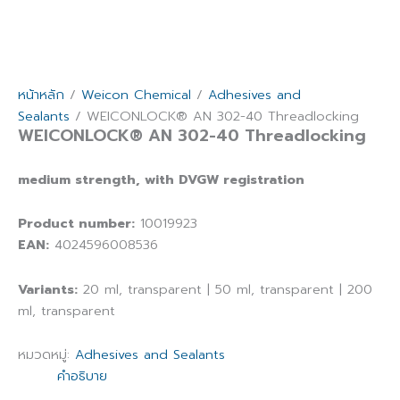
หน้าหลัก
/
Weicon Chemical
/
Adhesives and
Sealants
/ WEICONLOCK® AN 302-40 Threadlocking
WEICONLOCK® AN 302-40 Threadlocking
medium strength, with DVGW registration
Product number:
10019923
EAN:
4024596008536
Variants:
20 ml, transparent | 50 ml, transparent | 200
ml, transparent
หมวดหมู่:
Adhesives and Sealants
คำอธิบาย