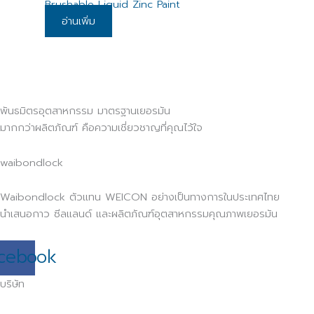
Brushable Liquid Zinc Paint
อ่านเพิ่ม
พันธมิตรอุตสาหกรรม มาตรฐานเยอรมัน
มากกว่าผลิตภัณฑ์ คือความเชี่ยวชาญที่คุณไว้ใจ
waibondlock
Waibondlock ตัวแทน WEICON อย่างเป็นทางการในประเทศไทย
นำเสนอกาว ซีลแลนด์ และผลิตภัณฑ์อุตสาหกรรมคุณภาพเยอรมัน
cebook
บริษัท