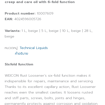
creep and care oil with 6-fold function
Product number:
10007609
EAN:
4024596005726
Variants:
1 L, beige | 5 L, beige | 10 L, beige | 28 L,
beige
หมวดหมู่:
Technical Liquids
คำอธิบาย
Sixfold function
WEICON Rust Loosener‘s six-fold function makes it
indispensible for repairs, maintenance and servicing.
Thanks to its excellent capillary action, Rust Loosener
reaches even the smallest cavities. It loosens rusted
and stiff parts, screws, bolts, joints and hinges,
permanently protects against corrosion and oxidation.