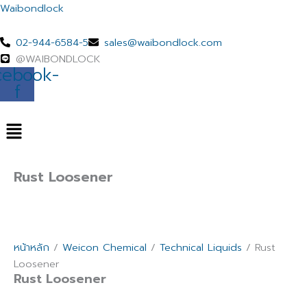
Skip
Waibondlock
to
content
02-944-6584-5
sales@waibondlock.com
@WAIBONDLOCK
cebook-
f
Menu
Rust Loosener
หน้าหลัก
/
Weicon Chemical
/
Technical Liquids
/ Rust
Loosener
Rust Loosener