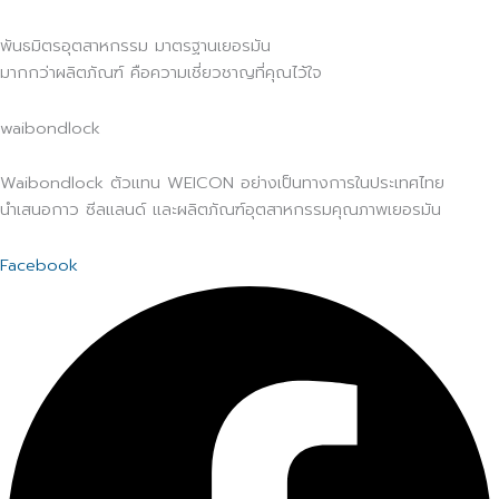
พันธมิตรอุตสาหกรรม มาตรฐานเยอรมัน
มากกว่าผลิตภัณฑ์ คือความเชี่ยวชาญที่คุณไว้ใจ
waibondlock
Waibondlock ตัวแทน WEICON อย่างเป็นทางการในประเทศไทย
นำเสนอกาว ซีลแลนด์ และผลิตภัณฑ์อุตสาหกรรมคุณภาพเยอรมัน
Facebook