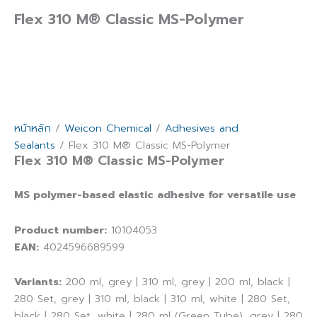
Flex 310 M® Classic MS-Polymer
หน้าหลัก
/
Weicon Chemical
/
Adhesives and
Sealants
/ Flex 310 M® Classic MS-Polymer
Flex 310 M® Classic MS-Polymer
MS polymer-based elastic adhesive for versatile use
Product number:
10104053
EAN:
4024596689599
Variants:
200 ml, grey | 310 ml, grey | 200 ml, black |
280 Set, grey | 310 ml, black | 310 ml, white | 280 Set,
black | 280 Set, white | 280 ml (Green Tube), grey | 280