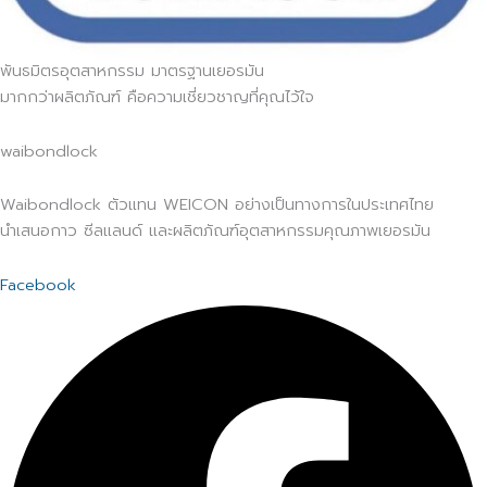
พันธมิตรอุตสาหกรรม มาตรฐานเยอรมัน
มากกว่าผลิตภัณฑ์ คือความเชี่ยวชาญที่คุณไว้ใจ
waibondlock
Waibondlock ตัวแทน WEICON อย่างเป็นทางการในประเทศไทย
นำเสนอกาว ซีลแลนด์ และผลิตภัณฑ์อุตสาหกรรมคุณภาพเยอรมัน
Facebook