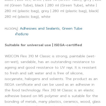
ml (Green Tube), black | 280 ml (Green Tube), white |
280 ml (plastic bag), grey | 280 ml (plastic bag), black|
280 ml (plastic bag), white
หมวดหมู่:
Adhesives and Sealants
,
Green Tube
คำอธิบาย
Suitable for universal use | ISEGA-certified
WEICON Flex 310 M Classic is strong, paintable (wet-
on-wet), sandable, has an outstanding resistance to
ageing and good resistance to UV rays. It is resistant
to fresh and salt water and is free of silicone,
isocyanate, halogens and solvents. The product as an
ISEGA certificate and can be used as an adhesive in
the food technology. Flex 310 M Classic is an elastic
adhesive based on MS polymer and is suitable for the
bonding of metals, many plastics, ceramics, wood, glass