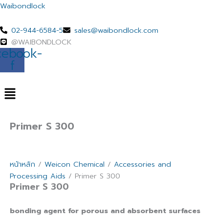
Skip
Waibondlock
to
content
02-944-6584-5
sales@waibondlock.com
@WAIBONDLOCK
cebook-
f
Menu
Primer S 300
หน้าหลัก
/
Weicon Chemical
/
Accessories and
Processing Aids
/ Primer S 300
Primer S 300
bonding agent for porous and absorbent surfaces