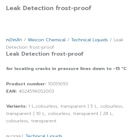
Leak Detection frost-proof
หน้าหลัก
/
Weicon Chemical
/
Technical Liquids
/ Leak
Detection frost-proof
Leak Detection frost-proof
for locating cracks in pressure lines down to -15 °C
Product number:
10051093
EAN:
4024596052003
Variants:
1 L,colourless, transparent | 5 L, colourless,
transparent | 10 L, colourless, transparent | 28 L,
colourless, transparent
หมวดหมู่:
Technical Liquids