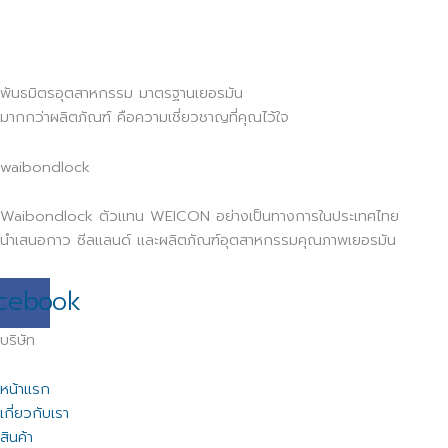
พันธมิตรอุตสาหกรรม มาตรฐานเยอรมัน
มากกว่าผลิตภัณฑ์ คือความเชี่ยวชาญที่คุณไว้ใจ
waibondlock
Waibondlock ตัวแทน WEICON อย่างเป็นทางการในประเทศไทย
นำเสนอกาว ซีลแลนด์ และผลิตภัณฑ์อุตสาหกรรมคุณภาพเยอรมัน
cebook
บริษัท
หน้าแรก
เกี่ยวกับเรา
สินค้า