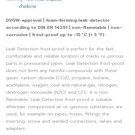
คำอธิบาย
DVGW-approval | foam-forming leak detector
according to DIN EN 14291 | non-flammable | non-
corrosive | frost-proof up to -15 ˚C (+ 5 °F)
Leak Detection frost-proof is perfect for the fast,
comfortable and reliable location of cracks or porous
parts in pressurized pipes. Leak Detection frost-proof
does not form any harmful compounds with these
gases: carbon dioxide (CO2), propane, butane,
acethylene, oxygen, coal and natural gas, nitrogen,
dinitrogen monoxide (N2O) and CFC. It is non-
flammable. Leak Detection frost-proof is suitable
wherever compressed air or gaseous substances are
used, for example on pipes, hoses, fittings the
inserting, screw and welded connections, valves and
adapters.