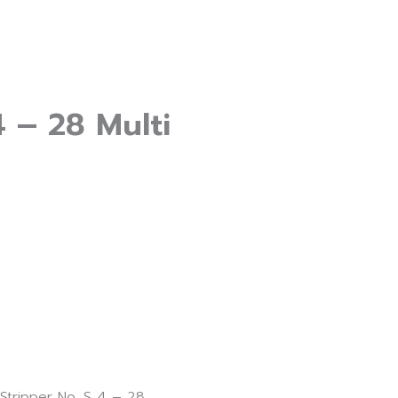
4 – 28 Multi
Stripper No. S 4 – 28