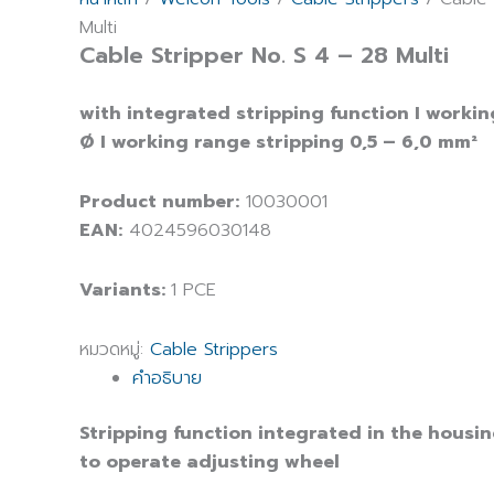
Multi
Cable Stripper No. S 4 – 28 Multi
with integrated stripping function I worki
Ø I working range stripping 0,5 – 6,0 mm²
Product number:
10030001
EAN:
4024596030148
Variants:
1 PCE
หมวดหมู่:
Cable Strippers
คำอธิบาย
Stripping function integrated in the housin
to operate adjusting wheel