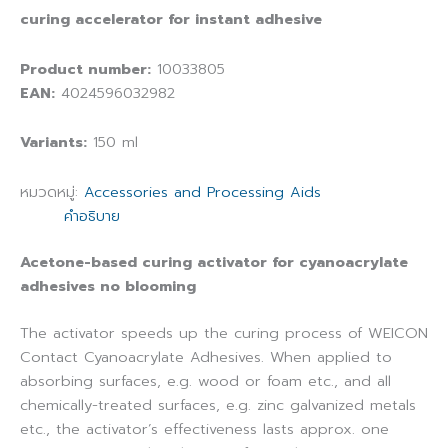
curing accelerator for instant adhesive
Product number:
10033805
EAN:
4024596032982
Variants:
150 ml
หมวดหมู่:
Accessories and Processing Aids
คำอธิบาย
Acetone-based curing activator for cyanoacrylate
adhesives no blooming
The activator speeds up the curing process of WEICON
Contact Cyanoacrylate Adhesives. When applied to
absorbing surfaces, e.g. wood or foam etc., and all
chemically-treated surfaces, e.g. zinc galvanized metals
etc., the activator’s effectiveness lasts approx. one