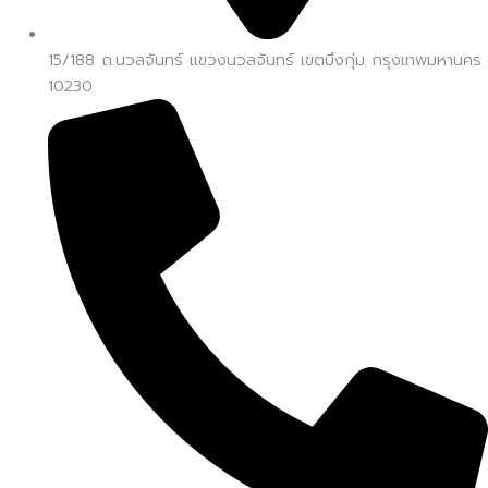
15/188 ถ.นวลจันทร์ แขวงนวลจันทร์ เขตบึงกุ่ม กรุงเทพมหานคร
10230