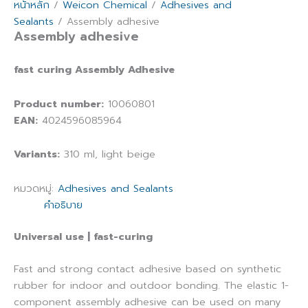
หน้าหลัก
/
Weicon Chemical
/
Adhesives and
Sealants
/ Assembly adhesive
Assembly adhesive
fast curing Assembly Adhesive
Product number:
10060801
EAN:
4024596085964
Variants:
310 ml, light beige
หมวดหมู่:
Adhesives and Sealants
คำอธิบาย
Universal use | fast-curing
Fast and strong contact adhesive based on synthetic
rubber for indoor and outdoor bonding. The elastic 1-
component assembly adhesive can be used on many