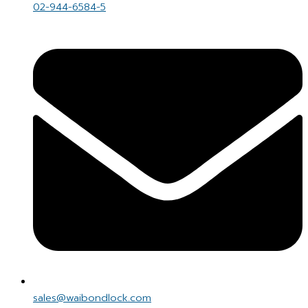
02-944-6584-5
sales@waibondlock.com