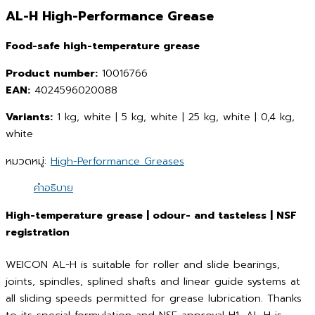
AL-H High-Performance Grease
Food-safe high-temperature grease
Product number:
10016766
EAN:
4024596020088
Variants:
1 kg, white | 5 kg, white | 25 kg, white | 0,4 kg,
white
หมวดหมู่:
High-Performance Greases
คำอธิบาย
High-temperature grease | odour- and tasteless | NSF
registration
WEICON AL-H is suitable for roller and slide bearings,
joints, spindles, splined shafts and linear guide systems at
all sliding speeds permitted for grease lubrication. Thanks
to its special formulation and NSF approval H1, AL-H is